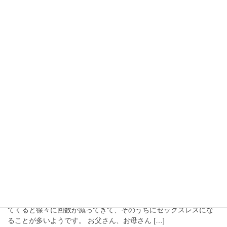
をとるにつれ、色々と身体の不都合が出てきます。 貴方の周りの
同世代の方で、ガンになられた方もいらっしゃ […]
オナニー
中高年オナニーのすすめ
中高年になると、自分や相手の体調や様々な理由により、セック
スの機会や回数は減っていきます。 オナニーは？ というと、セ
ックスの回数と共に性欲も衰え減っていく人も居れば、セックス
が減った分オナニーで補うために増える人も居る […]
セックス
中高年セックスのすすめ
皆さん彼女や嫁さんとセックスはやってますか？ 若いカップルや
新婚さんなら毎日毎晩励んでることでしょう。 でも中高年になっ
てくると徐々に回数が減ってきて、そのうちにセックスレスにな
ることが多いようです。 お父さん、お母さん […]